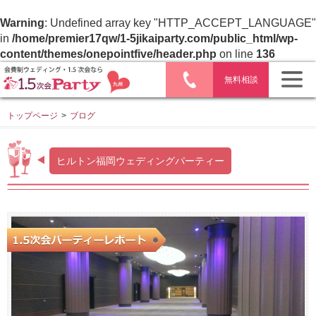
Warning
: Undefined array key "HTTP_ACCEPT_LANGUAGE"
in
/home/premier17qw/1-5jikaiparty.com/public_html/wp-
content/themes/onepointfive/header.php
on line
136
無料相談
トップページ
>
ブログ
ヒルトン福岡ウェディングパーティー