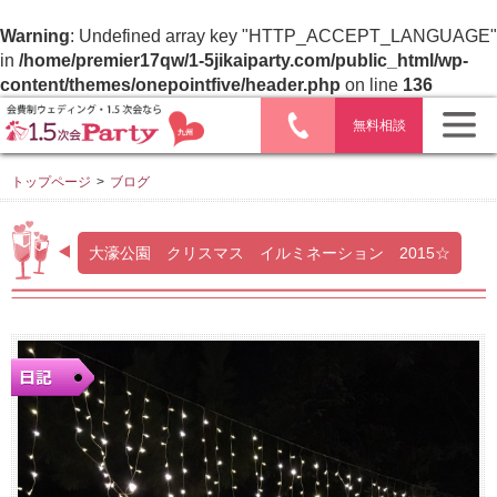
Warning
: Undefined array key "HTTP_ACCEPT_LANGUAGE"
in
/home/premier17qw/1-5jikaiparty.com/public_html/wp-
content/themes/onepointfive/header.php
on line
136
無料相談
トップページ
>
ブログ
大濠公園 クリスマス イルミネーション 2015☆