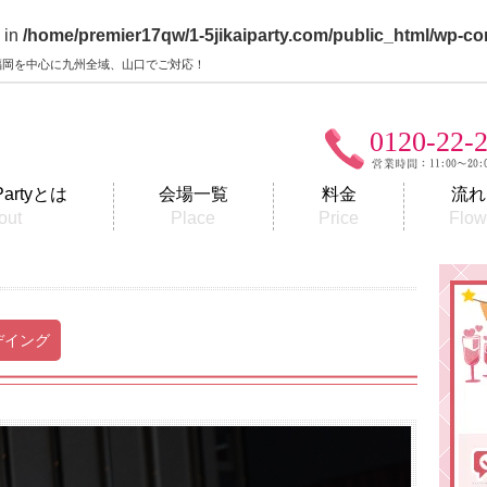
 in
/home/premier17qw/1-5jikaiparty.com/public_html/wp-co
y】福岡を中心に九州全域、山口でご対応！
0120-22-
Partyとは
会場一覧
料金
流れ
out
Place
Price
Flo
デイング