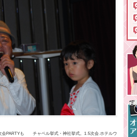
会PARTYも チャペル挙式・神社挙式。1.5次会.ホテルウ