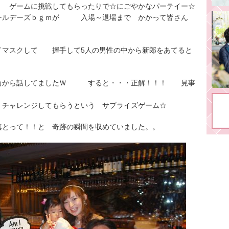
 ゲームに挑戦してもらったりで☆にごやかなパーテイー☆
オールデーズｂｇｍが 入場～退場まで かかって皆さん
イマスクして 握手して5人の男性の中から新郎をあてると
前から話してましたＷ すると・・・正解！！！ 見事
 チャレンジしてもらうという サプライズゲーム☆
真とって！！と 奇跡の瞬間を収めていました。。