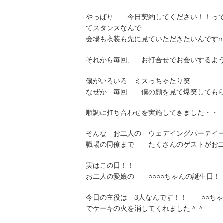
やっぱり 今日契約してください！！っ
てスタンスなんで
会場も衣装も先に見ていただきたいんですm(
それから毎回、 お打合せでお会いするよ
僕がいろいろ ミスっちゃたり笑
なぜか 毎回 僕の顔を見て爆笑しても
順調に打ち合わせを実施してきました・・
そんな お二人の ウェデイングパーテイ
職場の同僚まで たくさんのゲストがお二
実はこの日！！
お二人の愛娘の ○○○○ちゃんの誕生日！！
今日の主役は 3人なんです！！ ○○ち
でケーキの火を消してくれました＾＾