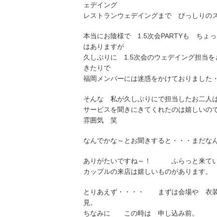
ェデイング
レストランウェデイングまで びっしりの
本当にお陰様で 1.5次会PARTYも ち
はありますが
久しぶりに 1.5次会のウェデイング担当
きたりで
福岡メンバーには迷惑をかけておりました
そんな 私が久しぶりにで担当したお二人
サービスを聞きにきてくれたのは嬉しい
雰囲気 笑
なんでかな～とお聞きすると・・・まだな
ありがたいですね～！ ふらっと来てい
カップルの来店は嬉しいものがあります。
とりあえず・・・・ まずは会場や 衣
見。
ちなみに この時は 申し込み前。