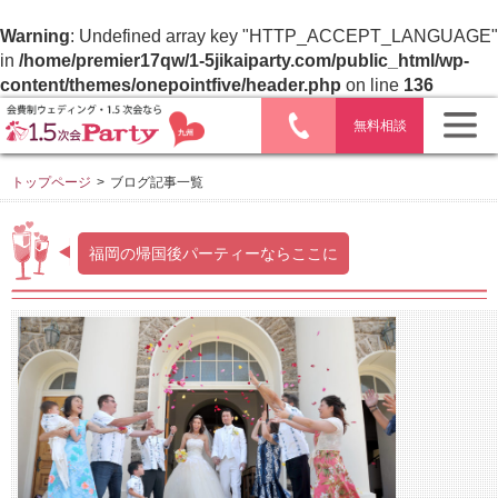
Warning
: Undefined array key "HTTP_ACCEPT_LANGUAGE"
in
/home/premier17qw/1-5jikaiparty.com/public_html/wp-
content/themes/onepointfive/header.php
on line
136
無料相談
トップページ
>
ブログ記事一覧
福岡の帰国後パーティーならここに