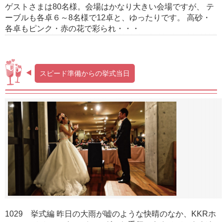
ゲストさまは80名様。会場はかなり大きい会場ですが、 テ
ーブルも各卓６～8名様で12卓と、ゆったりです。 高砂・
各卓もピンク・赤の花で彩られ・・・
スピード準備からの挙式当日
1029 挙式編 昨日の大雨が嘘のような快晴のなか、KKRホ