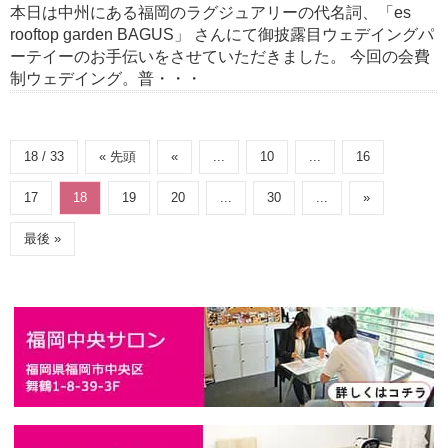
本日は中州にある福岡のラグジュアリーの代名詞、「es
rooftop garden BAGUS」 さんにて御披露目ウェデイングパ
ーテイーのお手伝いをさせていただきました。 今回の会費
制ウェデイング。普・・・
18 / 33
« 先頭
«
...
10
...
16
17
18
19
20
...
30
...
»
最後 »