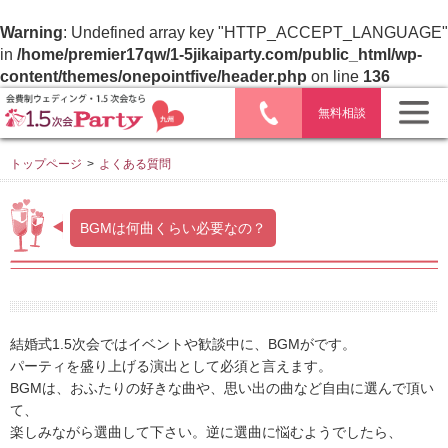
Warning
: Undefined array key "HTTP_ACCEPT_LANGUAGE"
in
/home/premier17qw/1-5jikaiparty.com/public_html/wp-
content/themes/onepointfive/header.php
on line
136
無料相談
トップページ
>
よくある質問
BGMは何曲くらい必要なの？
結婚式1.5次会ではイベントや歓談中に、BGMがです。
パーティを盛り上げる演出として必須と言えます。
BGMは、おふたりの好きな曲や、思い出の曲など自由に選んで頂い
て、
楽しみながら選曲して下さい。逆に選曲に悩むようでしたら、