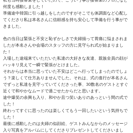
私も当時接客業をしていたので、こういう事が接客業のプロだなと
何度も感動しました！
準備途中韓国に引っ越しをしたのですがそこでも体調面など心配し
てくださり私は本名さんに信頼感を持ち安心して準備を行う事がで
きました。
色の当日は緊張と不安と恥ずかしさで夫婦揃って胃痛に悩まされま
したが本名さんや会場のスタッフの方に見守られ式が始まりまし
た！
入場した途端来ていただいた私達の大好きな友達、親族全員の顔が
ハッキリ見えて一瞬で緊張がとけました。
それからは本当に思っていた不安はどこへ行ってしまったのでしょ
う？楽しくて仕方ありませんでした。それは、式の進行が本名さん
でずっと私達を見守っていてくださった事、30数名のゲストとすぐ
近くで和やかなムードで過ごせたからだと思います。
途中爆笑の余興も入り、和やか且つ笑いありのあっという間の式で
した！
終わってすぐに思ったのは楽しくてもう一回したいという気持ちで
した！
最後に感動したのは夫婦の似顔絵、ゲストみんなからのメッセージ
入り写真をアルバムにしてくださりプレゼントしてくださいまし