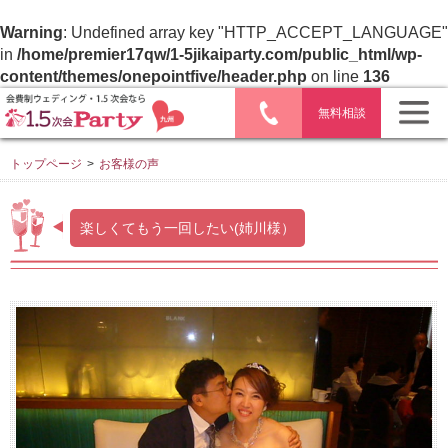
Warning
: Undefined array key "HTTP_ACCEPT_LANGUAGE"
in
/home/premier17qw/1-5jikaiparty.com/public_html/wp-
content/themes/onepointfive/header.php
on line
136
無料相談
トップページ
>
お客様の声
楽しくてもう一回したい(姉川様）