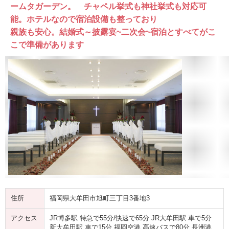
ームタガーデン。 チャペル挙式も神社挙式も対応可
能。ホテルなので宿泊設備も整っており
親族も安心。結婚式～披露宴~二次会~宿泊とすべてがこ
こで準備があります
住所
福岡県大牟田市旭町三丁目3番地3
アクセス
JR博多駅 特急で55分/快速で65分 JR大牟田駅 車で5分
新大牟田駅 車で15分 福岡空港 高速バスで80分 長洲港