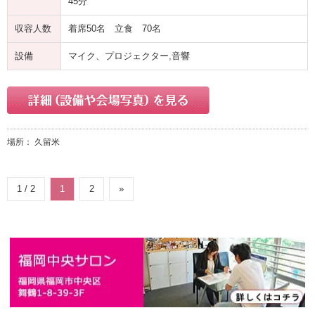
45分
収容人数
着席50名 立食 70名
設備
マイク、プロジェクター,音響
場所： 久留米
1 / 2
1
2
»