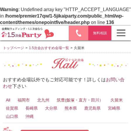
Warning
: Undefined array key "HTTP_ACCEPT_LANGUAGE"
in
/home/premier17qw/1-5jikaiparty.com/public_html/wp-
content/themes/onepointfive/header.php
on line
136
無料相談
トップページ
>
1.5次会おすすめ会場一覧
>
久留米
おすすめ会場以外でもご対応可能です！詳しくは
お問い合
わせ
下さい
All
福岡市
北九州
筑豊(飯塚・直方・田川）
久留米
佐賀県
長崎県
大分県
熊本県
鹿児島県
宮崎県
山口県
沖縄