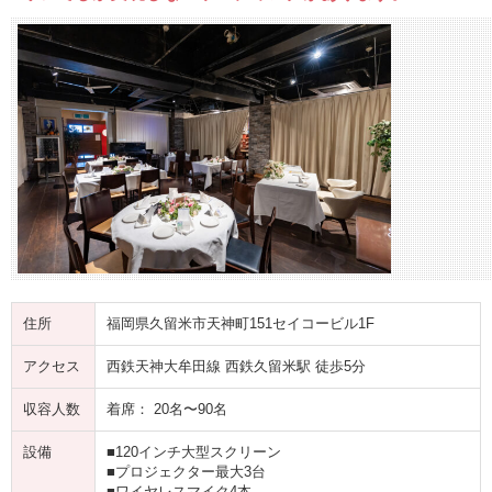
住所
福岡県久留米市天神町151セイコービル1F
アクセス
西鉄天神大牟田線 西鉄久留米駅 徒歩5分
収容人数
着席： 20名〜90名
設備
■120インチ大型スクリーン
■プロジェクター最大3台
■ワイヤレスマイク4本