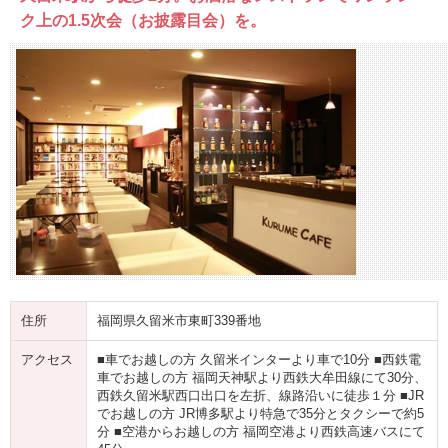
ク上の1.5次会（お披露目会）を。
住所
福岡県久留米市東町339番地
アクセス
■車でお越しの方 久留米インターより車で10分 ■西鉄電
車でお越しの方 福岡天神駅より西鉄大牟田線にて30分、
西鉄久留米駅西口出口を左折、線路沿いに徒歩１分 ■JR
でお越しの方 JR博多駅より特急で35分とタクシーで約5
分 ■空港からお越しの方 福岡空港より西鉄高速バスにて