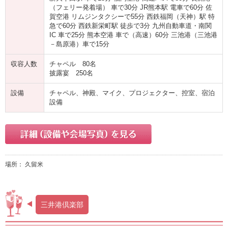
（フェリー発着場） 車で30分 JR熊本駅 電車で60分 佐
賀空港 リムジンタクシーで55分 西鉄福岡（天神）駅 特
急で60分 西鉄新栄町駅 徒歩で3分 九州自動車道・南関
IC 車で25分 熊本空港 車で（高速）60分 三池港（三池港
－島原港）車で15分
収容人数
チャペル 80名
披露宴 250名
設備
チャペル、神殿、マイク、プロジェクター、控室、宿泊
設備
場所： 久留米
三井港倶楽部