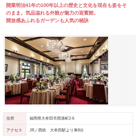
開業明治41年の100年以上の歴史と文化を現在も姿をそ
のまま。気品溢れる外観が魅力の迎賓館。
開放感あふれるガーデンも人気の秘訣
住所
福岡県大牟田市西港町2-6
アクセス
JR／西鉄 大牟田駅より車8分