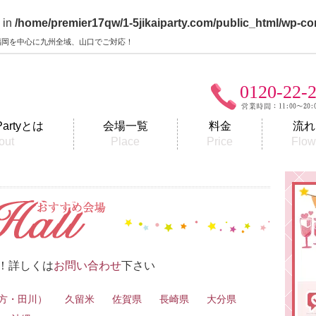
 in
/home/premier17qw/1-5jikaiparty.com/public_html/wp-co
y】福岡を中心に九州全域、山口でご対応！
0120-22-
Partyとは
会場一覧
料金
流れ
out
Place
Price
Flo
！詳しくは
お問い合わせ
下さい
直方・田川）
久留米
佐賀県
長崎県
大分県