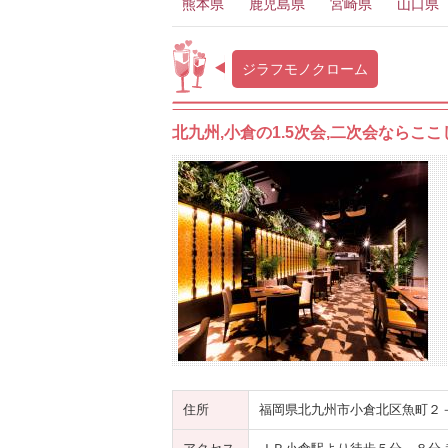
熊本県
鹿児島県
宮崎県
山口県
ジラフモノクローム
北九州,小倉の1.5次会,二次会なら
住所
福岡県北九州市小倉北区魚町２－