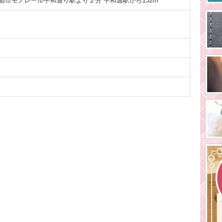
都市モノレール平和通り駅より２分 平和通駅から132m