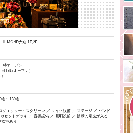
L MOND大名 1F,2F
日11時オープン)
（土日17時オープン）
ン）
0名〜130名
プロジェクター・スクリーン ／ マイク設備 ／ ステージ ／ バンド
カセットデッキ ／ 音響設備 ／ 照明設備 ／ 携帯の電波が入る
更衣室あり