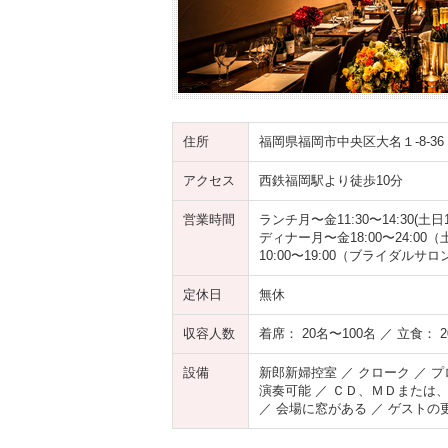
住所
福岡県福岡市中央区大名１-8-36 I
アクセス
西鉄福岡駅より徒歩10分
営業時間
ランチ月〜金11:30〜14:30(土
ディナー月〜金18:00〜24:00
10:00〜19:00（ブライダルサロ
定休日
無休
収容人数
着席： 20名〜100名 ／ 立食： 2
設備
新郎新婦控室 ／ クローク ／ 
演奏可能 ／ ＣＤ、ＭＤまたは、
／ 会場に窓がある ／ ゲストの