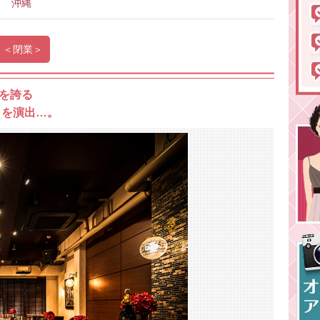
沖縄
）＜閉業＞
を誇る
ィを演出…。