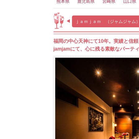
熊本県
鹿児島県
宮崎県
山口県
ｊａｍｊａｍ （ジャムジャム
福岡の中心天神にて10年。実績と信頼
jamjamにて、心に残る素敵なパーテ