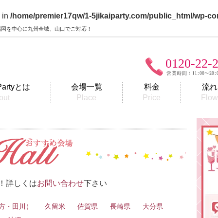
 in
/home/premier17qw/1-5jikaiparty.com/public_html/wp-co
y】福岡を中心に九州全域、山口でご対応！
0120-22-
Partyとは
会場一覧
料金
流れ
out
Place
Price
Flo
！詳しくは
お問い合わせ
下さい
直方・田川）
久留米
佐賀県
長崎県
大分県