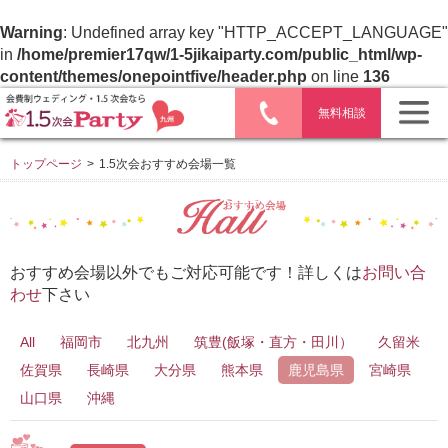
Warning
: Undefined array key "HTTP_ACCEPT_LANGUAGE"
in
/home/premier17qw/1-5jikaiparty.com/public_html/wp-
content/themes/onepointfive/header.php
on line
136
無料相談
トップページ
>
1.5次会おすすめ会場一覧
おすすめ会場以外でもご対応可能です！詳しくは
お問い合
わせ
下さい
All
福岡市
北九州
筑豊(飯塚・直方・田川）
久留米
佐賀県
長崎県
大分県
熊本県
鹿児島県
宮崎県
山口県
沖縄