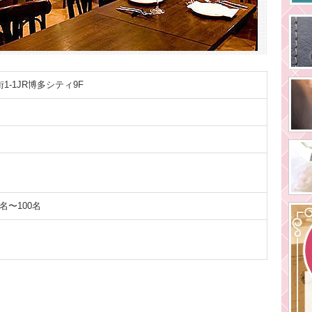
-1JR博多シティ9F
0名〜100名