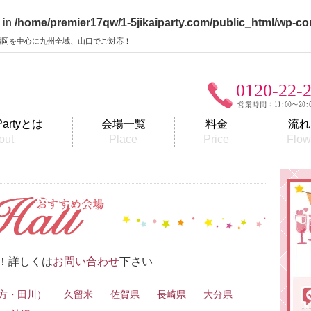
 in
/home/premier17qw/1-5jikaiparty.com/public_html/wp-co
y】福岡を中心に九州全域、山口でご対応！
0120-22-
Partyとは
会場一覧
料金
流れ
out
Place
Price
Flo
！詳しくは
お問い合わせ
下さい
直方・田川）
久留米
佐賀県
長崎県
大分県