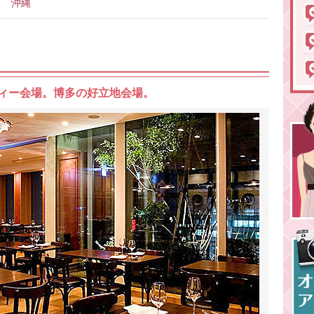
沖縄
ィー会場。博多の好立地会場。