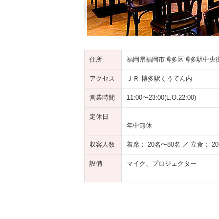
住所
福岡県福岡市博多区博多駅中央街1
アクセス
ＪＲ 博多駅くうてん内
営業時間
11:00〜23:00(L.O.22:00)
定休日
年中無休
収容人数
着席： 20名〜80名 ／ 立食： 2
設備
マイク、プロジェクター