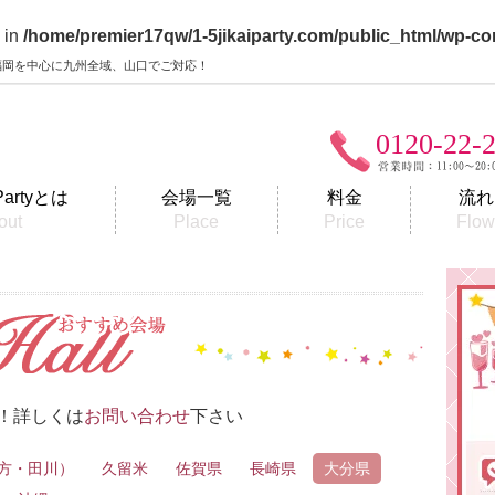
 in
/home/premier17qw/1-5jikaiparty.com/public_html/wp-co
y】福岡を中心に九州全域、山口でご対応！
0120-22-
Partyとは
会場一覧
料金
流れ
out
Place
Price
Flo
！詳しくは
お問い合わせ
下さい
直方・田川）
久留米
佐賀県
長崎県
大分県