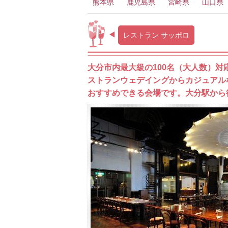
熊本県
鹿児島県
宮崎県
山口県
レストラン サッポロ
大分市内最大級の100名（大人数）
ストランウェデイングからカジュアルな
おすすめできる会場です。大分駅から