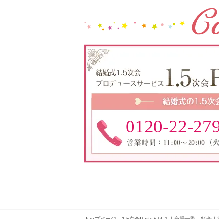
0120-22-27
トップページ
｜
1.5次会Partyとは？
｜
会場一覧
｜
料金
｜