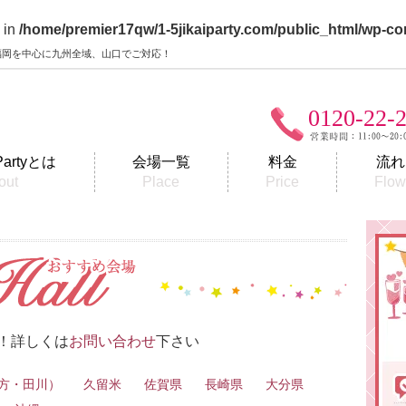
 in
/home/premier17qw/1-5jikaiparty.com/public_html/wp-co
y】福岡を中心に九州全域、山口でご対応！
0120-22-
Partyとは
会場一覧
料金
流れ
out
Place
Price
Flo
！詳しくは
お問い合わせ
下さい
直方・田川）
久留米
佐賀県
長崎県
大分県