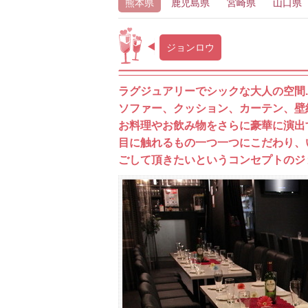
熊本県
鹿児島県
宮崎県
山口県
ジョンロウ
ラグジュアリーでシックな大人の空間.
ソファー、クッション、カーテン、壁
お料理やお飲み物をさらに豪華に演出
目に触れるもの一つ一つにこだわり、
ごして頂きたいというコンセプトのジ