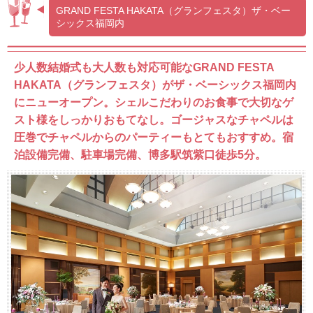
GRAND FESTA HAKATA（グランフェスタ）ザ・ベー
シックス福岡内
少人数結婚式も大人数も対応可能なGRAND FESTA
HAKATA（グランフェスタ）がザ・ベーシックス福岡内
にニューオープン。シェルこだわりのお食事で大切なゲ
スト様をしっかりおもてなし。ゴージャスなチャペルは
圧巻でチャペルからのパーティーもとてもおすすめ。宿
泊設備完備、駐車場完備、博多駅筑紫口徒歩5分。