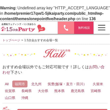
Warning
: Undefined array key "HTTP_ACCEPT_LANGUAGE"
in
/home/premier17qw/1-5jikaiparty.com/public_html/wp-
content/themes/onepointfive/header.php
on line
136
無料相談
トップページ
>
1.5次会おすすめ会場一覧
おすすめ会場以外でもご対応可能です！詳しくは
お問い合
わせ
下さい
All
福岡市
北九州
筑豊(飯塚・直方・田川）
久留米
佐賀県
長崎県
大分県
熊本県
鹿児島県
宮崎県
山口県
沖縄