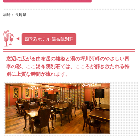
場所： 長崎県
四季彩ホテル 湯布院別荘
窓辺に広がる由布岳の雄姿と湯の坪川河畔のやさしい四
季の彩、ここ湯布院別荘では、こころが解き放たれる特
別に上質な時間が流れます。