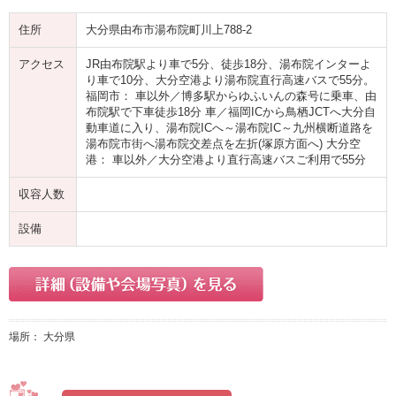
住所
大分県由布市湯布院町川上788-2
アクセス
JR由布院駅より車で5分、徒歩18分、湯布院インターよ
り車で10分、大分空港より湯布院直行高速バスで55分。
福岡市： 車以外／博多駅からゆふいんの森号に乗車、由
布院駅で下車徒歩18分 車／福岡ICから鳥栖JCTへ大分自
動車道に入り、湯布院ICへ～湯布院IC～九州横断道路を
湯布院市街へ湯布院交差点を左折(塚原方面へ) 大分空
港： 車以外／大分空港より直行高速バスご利用で55分
収容人数
設備
場所： 大分県