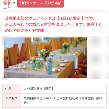
別府温泉ホテル 芙蓉倶楽部
芙蓉倶楽部のウェディングは【 1日1組限定 】です。
お二人らしさの溢れる空間を演出いたします。別府ＩＣ
の目の前にあり好立地
住所
大分県別府市堀田7-1
アクセス
九州自動車道 別府I・Cより左折最初の信号を左折（約1
分）