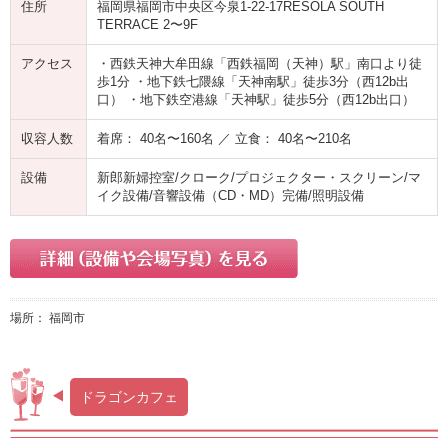
住所
福岡県福岡市中央区今泉1-22-17RESOLA SOUTH
TERRACE 2〜9F
アクセス
・西鉄天神大牟田線「西鉄福岡（天神）駅」南口より徒
歩1分 ・地下鉄七隈線「天神南駅」徒歩3分（西12b出
口） ・地下鉄空港線「天神駅」徒歩5分（西12b出口）
収容人数
着席： 40名〜160名 ／ 立食： 40名〜210名
設備
新郎新婦控室/クローク/プロジェクター・スクリーン/マ
イク設備/音響設備（CD・MD）完備/照明設備
場所： 福岡市
ドラゴンカフェ