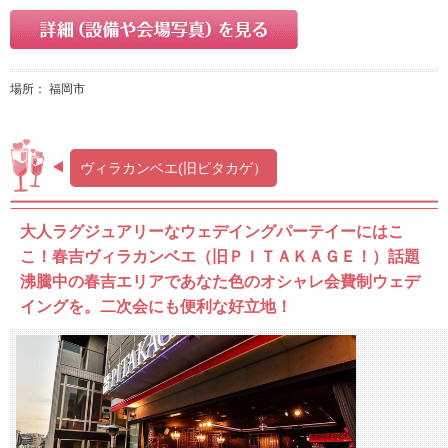
場所： 福岡市
ヴィラカンベエ(旧ピタカゲ）
大人ラグジュアリーなウェデイングパーテイーにはこ
こ！春吉ヴィラカンベエ（旧ＰＩＴＡＫＡＧＥ！）話題
沸騰中の春吉エリアであなた色のオシャレ会費制ウェデ
イングを。二次会にも便利な好立地！