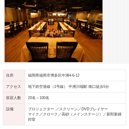
住所
福岡県福岡市博多区中洲4-6-12
アクセス
地下鉄空港線（1号線） 中洲川端駅 南口徒歩5分
収容人数
20名～100名
設備
プロジェクター ／スクリーン／DVDプレイヤー
マイク／クローク／高砂（メインステージ）／新郎新婦
控室