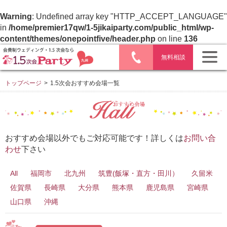
Warning
: Undefined array key "HTTP_ACCEPT_LANGUAGE"
in
/home/premier17qw/1-5jikaiparty.com/public_html/wp-
content/themes/onepointfive/header.php
on line
136
無料相談
トップページ
>
1.5次会おすすめ会場一覧
おすすめ会場以外でもご対応可能です！詳しくは
お問い合
わせ
下さい
All
福岡市
北九州
筑豊(飯塚・直方・田川）
久留米
佐賀県
長崎県
大分県
熊本県
鹿児島県
宮崎県
山口県
沖縄