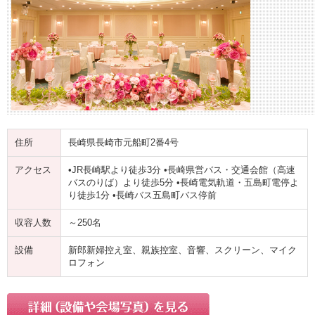
住所
長崎県長崎市元船町2番4号
アクセス
•JR長崎駅より徒歩3分 •長崎県営バス・交通会館（高速
バスのりば）より徒歩5分 •長崎電気軌道・五島町電停よ
り徒歩1分 •長崎バス五島町バス停前
収容人数
～250名
設備
新郎新婦控え室、親族控室、音響、スクリーン、マイク
ロフォン