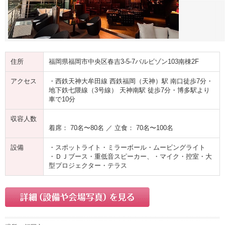
住所
福岡県福岡市中央区春吉3-5-7バルビゾン103南棟2F
アクセス
・西鉄天神大牟田線 西鉄福岡（天神）駅 南口徒歩7分・
地下鉄七隈線（3号線） 天神南駅 徒歩7分・博多駅より
車で10分
収容人数
着席： 70名〜80名 ／ 立食： 70名〜100名
設備
・スポットライト・ミラーボール・ムービングライト
・ＤＪブース・重低音スピーカー、・マイク・控室・大
型プロジェクター・テラス