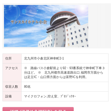
住所
北九州市小倉北区神幸町2-1
アクセス
※ 路線バス小倉駅前より92・93番系統で神幸町下車３
分ほど。 ※ 北九州都市高速道路出口.福岡市方面から
は足立IC・山口県方面からは富野ICを利用。
収容人数
80名
設備
マイクロフォン,控え室、ﾌﾟﾛｼﾞｪｸﾀｰ